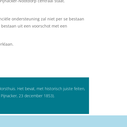
ijnacker-Nootdorp centraal staat.
ciële ondersteuning zal niet per se bestaan
g bestaan uit een voorschot met een
rklaan.
rsthuis. Het bevat, met historisch juiste feiten,
 Pijnacker, 23 december 1853).