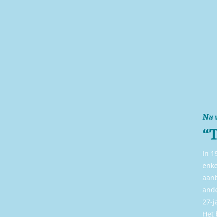
Nu v
“T
In 1
enke
aanb
ande
27-j
Het 