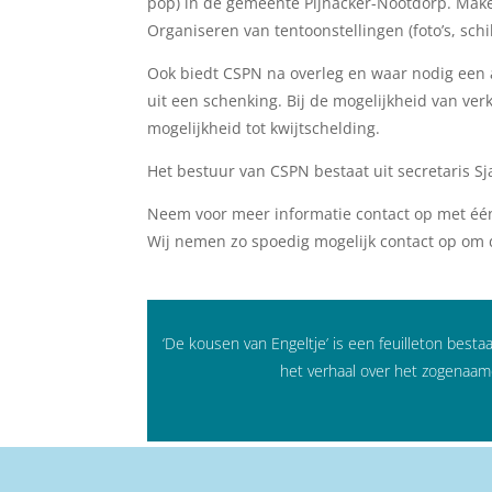
pop) in de gemeente Pijnacker-Nootdorp. Make
Organiseren van tentoonstellingen (foto’s, schil
Ook biedt CSPN na overleg en waar nodig een a
uit een schenking. Bij de mogelijkheid van ve
mogelijkheid tot kwijtschelding.
Het bestuur van CSPN bestaat uit secretaris S
Neem voor meer informatie contact op met éé
Wij nemen zo spoedig mogelijk contact op om 
‘De kousen van Engeltje’ is een feuilleton besta
het verhaal over het zogenaam