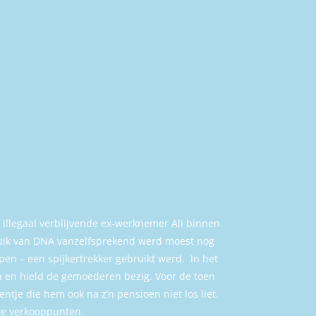
 illegaal verblijvende ex-werknemer Ali binnen
ruik van DNA vanzelfsprekend werd moest nog
pen – een spijkertrekker gebruikt werd.
In het
n en hield de gemoederen bezig. Voor de toen
ntje die hem ook na z’n pensioen niet los liet.
ere verkooppunten.