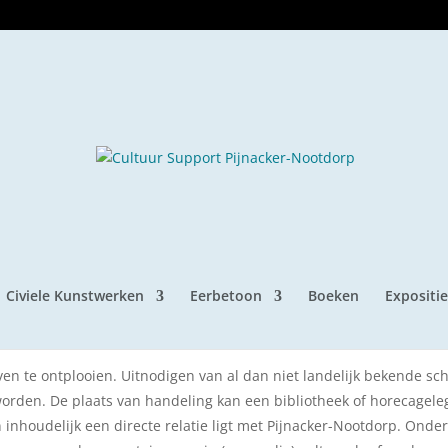
site van Cultuur Support Pijn
Civiele Kunstwerken
Eerbetoon
Boeken
Expositie
pgericht in 2013, heeft als uitgangspunt een aanvulling te zijn 
 verenigingen.
even te ontplooien. Uitnodigen van al dan niet landelijk bekende sch
worden. De plaats van handeling kan een bibliotheek of horecagel
inhoudelijk een directe relatie ligt met Pijnacker-Nootdorp. Onder