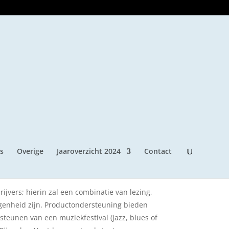
acker-Nootdorp
s
Overige
Jaaroverzicht 2024
Contact
op het huidige aanbod op cultureel
gebied in
rijvers; hierin zal een combinatie van lezing,
egenheid zijn. Productondersteuning bieden
steunen van een muziekfestival (jazz, blues of