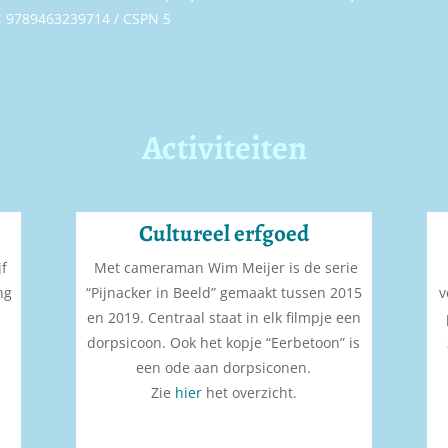
 9789463239714 / CSPN 5
Activiteiten
Cultureel erfgoed
jf
Met cameraman Wim Meijer is de serie
ng
“Pijnacker in Beeld” gemaakt tussen 2015
v
en 2019. Centraal staat in elk filmpje een
dorpsicoon. Ook het kopje “Eerbetoon” is
een ode aan dorpsiconen.
Zie
hier
het overzicht.