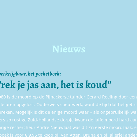
Nieuws
erkrijgbaar, het pocketboek:
rek je jas aan, het is koud”
980 is de moord op de Pijnackerse tuinder Gerard Roeling door een
le uren opgelost. Ouderwets speurwerk, want de tijd dat het geb
reken. Mogelijk is dit de enige moord waar – als ongebruikelijk wa
rs zo rustige Zuid-Hollandse dorpje kwam de laffe moord hard aa
arige rechercheur André Nieuwlaat was dit z’n eerste moordzaak, ee
boek is voor € 9,95 te koop bij Van Atten, Bruna en bij allerlei and