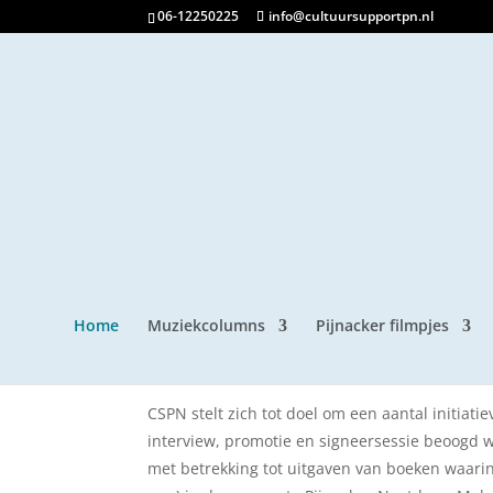
06-12250225
info@cultuursupportpn.nl
Welkom op de 
Home
Muziekcolumns
Pijnacker filmpjes
Cultuur Support Pijnacker-Nootdorp (CSPN), o
de gemeente Pijnacker-Nootdorp van ruim 50
CSPN stelt zich tot doel om een aantal initiati
interview, promotie en signeersessie beoogd 
met betrekking tot uitgaven van boeken waarin 